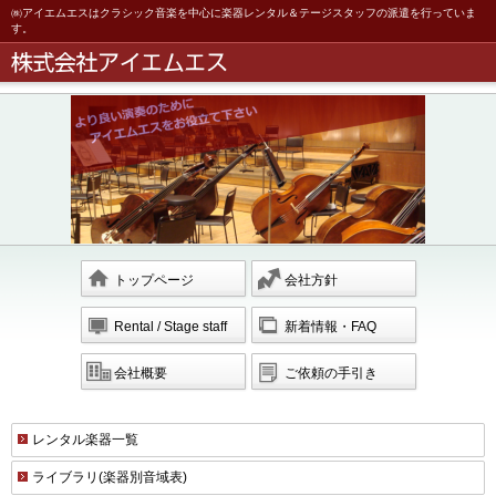
㈱アイエムエスはクラシック音楽を中心に楽器レンタル＆テージスタッフの派遣を行っていま
す。
トップページ
会社方針
Rental / Stage staff
新着情報・FAQ
会社概要
ご依頼の手引き
レンタル楽器一覧
ライブラリ(楽器別音域表)